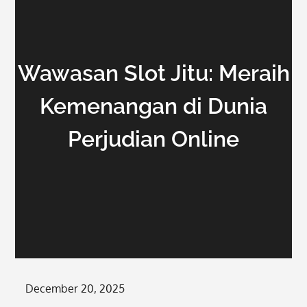
Wawasan Slot Jitu: Meraih
Kemenangan di Dunia
Perjudian Online
Posted
December 20, 2025