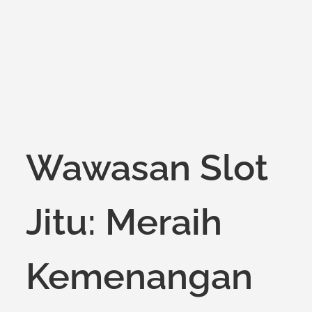
on
Wawasan Slot
Jitu: Meraih
Kemenangan