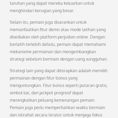
taruhan yang dapat mereka keluarkan untuk
menghindari kerugian yang besar.
Selain itu, pemain juga disarankan untuk
memanfaatkan fitur demo atau mode latihan yang
disediakan oleh platform perjudian online. Dengan
berlatih terlebih dahulu, pemain dapat memahami
mekanisme permainan dan mengembangkan
strategi sebelum bermain dengan uang sungguhan.
Strategi lain yang dapat diterapkan adalah memilih
permainan dengan fitur bonus yang
menguntungkan. Fitur bonus seperti putaran gratis,
simbol liar, dan jackpot progresif dapat
meningkatkan peluang kemenangan pemain.
Pemain juga perlu memperhatikan waktu bermain
dan istirahat secara teratur untuk menjaga fokus