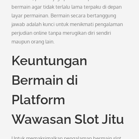
bermain agar tidak terlalu lama terpaku di depan
layar permainan. Bermain secara bertanggung
jawab adalah kunci untuk menikmati pengalaman
perjudian online tanpa merugikan diri sendiri
maupun orang lain.
Keuntungan
Bermain di
Platform
Wawasan Slot Jitu
Untuk memaksimalkan pengalaman bermain slot