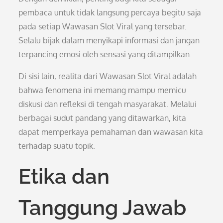
pembaca untuk tidak langsung percaya begitu saja
pada setiap Wawasan Slot Viral yang tersebar.
Selalu bijak dalam menyikapi informasi dan jangan
terpancing emosi oleh sensasi yang ditampilkan.
Di sisi lain, realita dari Wawasan Slot Viral adalah
bahwa fenomena ini memang mampu memicu
diskusi dan refleksi di tengah masyarakat. Melalui
berbagai sudut pandang yang ditawarkan, kita
dapat memperkaya pemahaman dan wawasan kita
terhadap suatu topik.
Etika dan
Tanggung Jawab