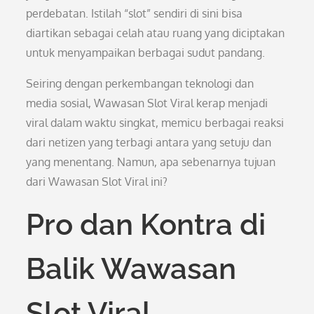
perdebatan. Istilah “slot” sendiri di sini bisa
diartikan sebagai celah atau ruang yang diciptakan
untuk menyampaikan berbagai sudut pandang.
Seiring dengan perkembangan teknologi dan
media sosial, Wawasan Slot Viral kerap menjadi
viral dalam waktu singkat, memicu berbagai reaksi
dari netizen yang terbagi antara yang setuju dan
yang menentang. Namun, apa sebenarnya tujuan
dari Wawasan Slot Viral ini?
Pro dan Kontra di
Balik Wawasan
Slot Viral