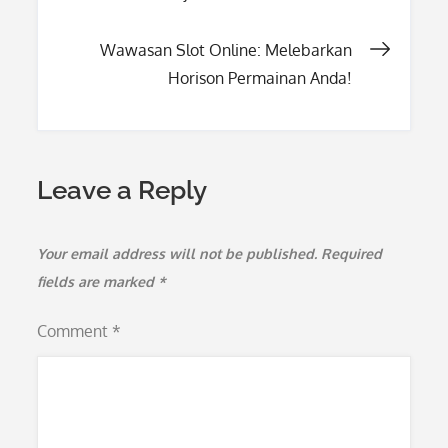
navigation
Wawasan Slot Online: Melebarkan
Horison Permainan Anda!
Leave a Reply
Your email address will not be published.
Required
fields are marked
*
Comment
*