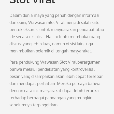
Dalam dunia maya yang penuh dengan informasi
dan opini, Wawasan Slot Viral menjadi salah satu
bentuk ekspresi untuk menyuarakan pendapat atau
ide secara eksplisit. Hal ini tentu membuka ruang
diskusi yang lebih luas, namun di sisi lain, juga
menimbulkan polemik di tengah masyarakat.
Para pendukung Wawasan Slot Viral berargumen
bahwa melalui pendekatan yang kontroversial,
pesan yang disampaikan akan lebih cepat tersebar
dan mendapat perhatian. Mereka percaya bahwa
dengan cara ini, masyarakat dapat lebih terbuka
terhadap berbagai pandangan yang mungkin
sebelumnya terpinggirkan.