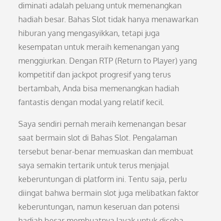
diminati adalah peluang untuk memenangkan
hadiah besar. Bahas Slot tidak hanya menawarkan
hiburan yang mengasyikkan, tetapi juga
kesempatan untuk meraih kemenangan yang
menggiurkan. Dengan RTP (Return to Player) yang
kompetitif dan jackpot progresif yang terus
bertambah, Anda bisa memenangkan hadiah
fantastis dengan modal yang relatif kecil.
Saya sendiri pernah meraih kemenangan besar
saat bermain slot di Bahas Slot. Pengalaman
tersebut benar-benar memuaskan dan membuat
saya semakin tertarik untuk terus menjajal
keberuntungan di platform ini. Tentu saja, perlu
diingat bahwa bermain slot juga melibatkan faktor
keberuntungan, namun keseruan dan potensi
hadiah besar membuatnya layak untuk dicoba.