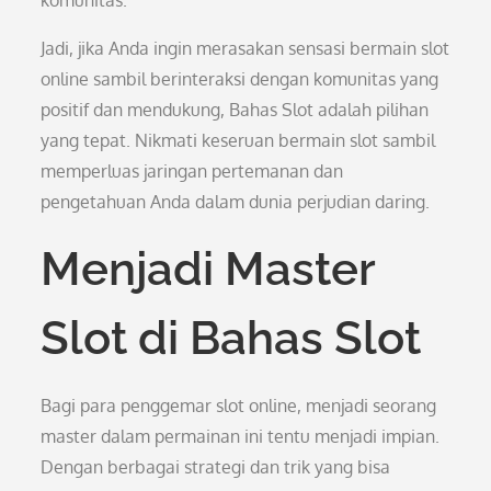
komunitas.
Jadi, jika Anda ingin merasakan sensasi bermain slot
online sambil berinteraksi dengan komunitas yang
positif dan mendukung, Bahas Slot adalah pilihan
yang tepat. Nikmati keseruan bermain slot sambil
memperluas jaringan pertemanan dan
pengetahuan Anda dalam dunia perjudian daring.
Menjadi Master
Slot di Bahas Slot
Bagi para penggemar slot online, menjadi seorang
master dalam permainan ini tentu menjadi impian.
Dengan berbagai strategi dan trik yang bisa