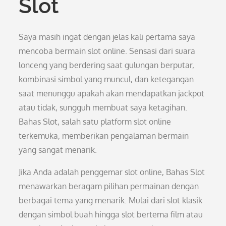
Slot
Saya masih ingat dengan jelas kali pertama saya
mencoba bermain slot online. Sensasi dari suara
lonceng yang berdering saat gulungan berputar,
kombinasi simbol yang muncul, dan ketegangan
saat menunggu apakah akan mendapatkan jackpot
atau tidak, sungguh membuat saya ketagihan.
Bahas Slot, salah satu platform slot online
terkemuka, memberikan pengalaman bermain
yang sangat menarik.
Jika Anda adalah penggemar slot online, Bahas Slot
menawarkan beragam pilihan permainan dengan
berbagai tema yang menarik. Mulai dari slot klasik
dengan simbol buah hingga slot bertema film atau