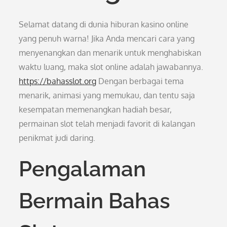
Selamat datang di dunia hiburan kasino online
yang penuh warna! Jika Anda mencari cara yang
menyenangkan dan menarik untuk menghabiskan
waktu luang, maka slot online adalah jawabannya.
https://bahasslot.org
Dengan berbagai tema
menarik, animasi yang memukau, dan tentu saja
kesempatan memenangkan hadiah besar,
permainan slot telah menjadi favorit di kalangan
penikmat judi daring.
Pengalaman
Bermain Bahas