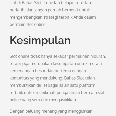
slot di Bahas Slot. Teruslah belajar, teruslah
berlatih, dan jangan pernah berhenti untuk
mengembangkan strategi terbaik Anda dalam
bermain slot online.
Kesimpulan
Slot online tidak hanya sekadar permainan hiburan,
tetapi juga merupakan kesempatan untuk meraih
kemenangan besar dan bertemu dengan
komunitas yang mendukung. Bahas Slot telah
membuktikan diri sebagai salah satu platform
terbaik untuk menikmati pengalaman bermain slot
online yang seru dan mengasyikkan.
Dengan peluang menang yang menggiurkan,