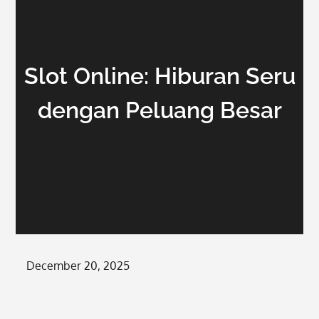
Slot Online: Hiburan Seru
dengan Peluang Besar
Posted
December 20, 2025
on