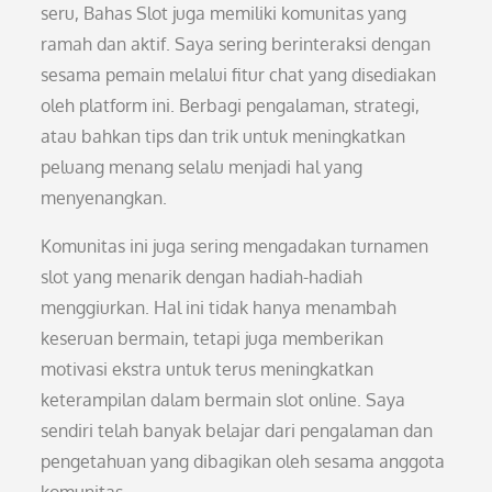
seru, Bahas Slot juga memiliki komunitas yang
ramah dan aktif. Saya sering berinteraksi dengan
sesama pemain melalui fitur chat yang disediakan
oleh platform ini. Berbagi pengalaman, strategi,
atau bahkan tips dan trik untuk meningkatkan
peluang menang selalu menjadi hal yang
menyenangkan.
Komunitas ini juga sering mengadakan turnamen
slot yang menarik dengan hadiah-hadiah
menggiurkan. Hal ini tidak hanya menambah
keseruan bermain, tetapi juga memberikan
motivasi ekstra untuk terus meningkatkan
keterampilan dalam bermain slot online. Saya
sendiri telah banyak belajar dari pengalaman dan
pengetahuan yang dibagikan oleh sesama anggota