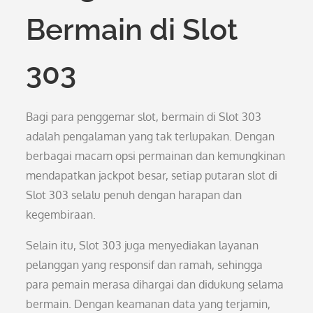
Bermain di Slot
303
Bagi para penggemar slot, bermain di Slot 303
adalah pengalaman yang tak terlupakan. Dengan
berbagai macam opsi permainan dan kemungkinan
mendapatkan jackpot besar, setiap putaran slot di
Slot 303 selalu penuh dengan harapan dan
kegembiraan.
Selain itu, Slot 303 juga menyediakan layanan
pelanggan yang responsif dan ramah, sehingga
para pemain merasa dihargai dan didukung selama
bermain. Dengan keamanan data yang terjamin,