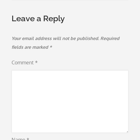
Leave a Reply
Your email address will not be published.
Required
fields are marked
*
Comment
*
Name
*