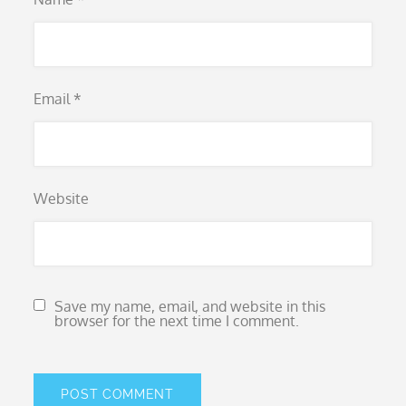
Email
*
Website
Save my name, email, and website in this
browser for the next time I comment.