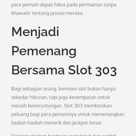
para pemain dapat fokus pada permainan tanpa
khawatir tentang privasi mereka.
Menjadi
Pemenang
Bersama Slot 303
Bagi sebagian orang, bermain slot bukan hanya
sekedar hiburan, tapi juga kesempatan untuk
meraih keberuntungan. Slot 303 memberikan
peluang bagi para pemainnya untuk memenangkan
hadiah-hadiah menarik dan jackpot besar.