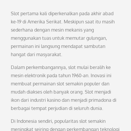
Slot pertama kali diperkenalkan pada akhir abad
ke-19 di Amerika Serikat. Meskipun saat itu masih
sederhana dengan mesin mekanis yang
menggunakan tuas untuk memutar gulungan,
permainan ini langsung mendapat sambutan
hangat dari masyarakat.
Dalam perkembangannya, slot mulai beralih ke
mesin elektronik pada tahun 1960-an. Inovasi ini
membuat permainan slot semakin populer dan
mudah diakses oleh banyak orang. Slot menjadi
ikon dari industri kasino dan menjadi primadona di
berbagai tempat perjudian di seluruh dunia.
Di Indonesia sendiri, popularitas slot semakin
meningkat seiring dengan perkembangan teknologi