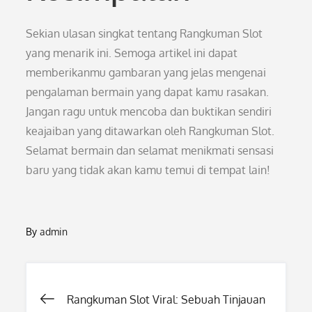
Sekian ulasan singkat tentang Rangkuman Slot
yang menarik ini. Semoga artikel ini dapat
memberikanmu gambaran yang jelas mengenai
pengalaman bermain yang dapat kamu rasakan.
Jangan ragu untuk mencoba dan buktikan sendiri
keajaiban yang ditawarkan oleh Rangkuman Slot.
Selamat bermain dan selamat menikmati sensasi
baru yang tidak akan kamu temui di tempat lain!
By
admin
Post
Rangkuman Slot Viral: Sebuah Tinjauan