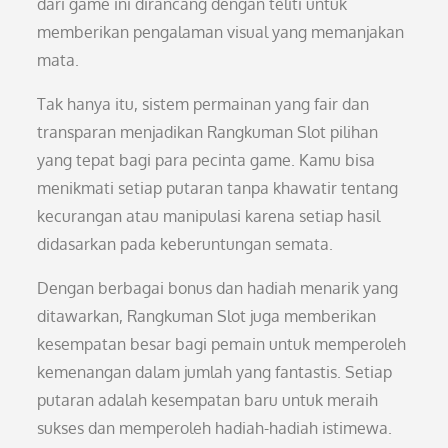
dari game ini dirancang dengan teliti untuk
memberikan pengalaman visual yang memanjakan
mata.
Tak hanya itu, sistem permainan yang fair dan
transparan menjadikan Rangkuman Slot pilihan
yang tepat bagi para pecinta game. Kamu bisa
menikmati setiap putaran tanpa khawatir tentang
kecurangan atau manipulasi karena setiap hasil
didasarkan pada keberuntungan semata.
Dengan berbagai bonus dan hadiah menarik yang
ditawarkan, Rangkuman Slot juga memberikan
kesempatan besar bagi pemain untuk memperoleh
kemenangan dalam jumlah yang fantastis. Setiap
putaran adalah kesempatan baru untuk meraih
sukses dan memperoleh hadiah-hadiah istimewa.