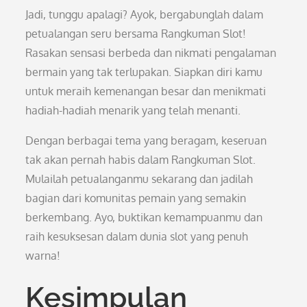
Jadi, tunggu apalagi? Ayok, bergabunglah dalam
petualangan seru bersama Rangkuman Slot!
Rasakan sensasi berbeda dan nikmati pengalaman
bermain yang tak terlupakan. Siapkan diri kamu
untuk meraih kemenangan besar dan menikmati
hadiah-hadiah menarik yang telah menanti.
Dengan berbagai tema yang beragam, keseruan
tak akan pernah habis dalam Rangkuman Slot.
Mulailah petualanganmu sekarang dan jadilah
bagian dari komunitas pemain yang semakin
berkembang. Ayo, buktikan kemampuanmu dan
raih kesuksesan dalam dunia slot yang penuh
warna!
Kesimpulan