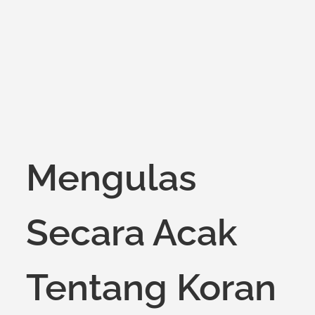
on
Mengulas
Secara Acak
Tentang Koran