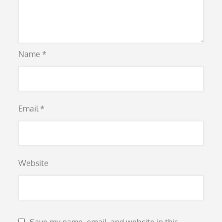
Name
*
Email
*
Website