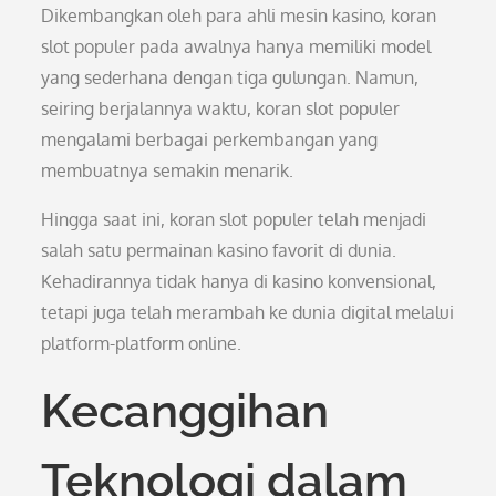
Dikembangkan oleh para ahli mesin kasino, koran
slot populer pada awalnya hanya memiliki model
yang sederhana dengan tiga gulungan. Namun,
seiring berjalannya waktu, koran slot populer
mengalami berbagai perkembangan yang
membuatnya semakin menarik.
Hingga saat ini, koran slot populer telah menjadi
salah satu permainan kasino favorit di dunia.
Kehadirannya tidak hanya di kasino konvensional,
tetapi juga telah merambah ke dunia digital melalui
platform-platform online.
Kecanggihan
Teknologi dalam