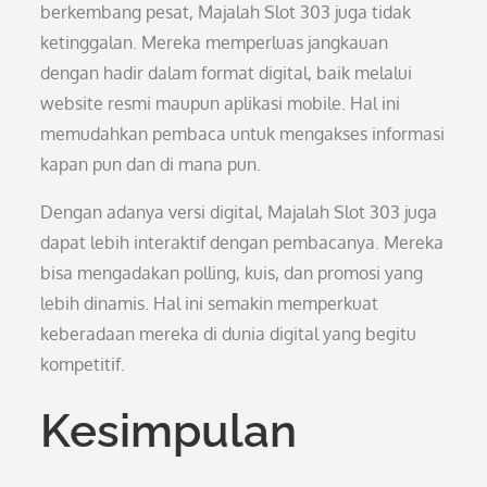
berkembang pesat, Majalah Slot 303 juga tidak
ketinggalan. Mereka memperluas jangkauan
dengan hadir dalam format digital, baik melalui
website resmi maupun aplikasi mobile. Hal ini
memudahkan pembaca untuk mengakses informasi
kapan pun dan di mana pun.
Dengan adanya versi digital, Majalah Slot 303 juga
dapat lebih interaktif dengan pembacanya. Mereka
bisa mengadakan polling, kuis, dan promosi yang
lebih dinamis. Hal ini semakin memperkuat
keberadaan mereka di dunia digital yang begitu
kompetitif.
Kesimpulan