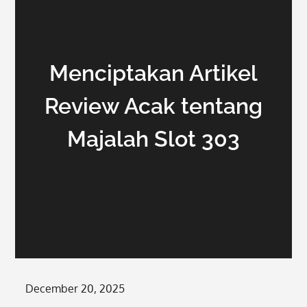
Menciptakan Artikel
Review Acak tentang
Majalah Slot 303
Posted
December 20, 2025