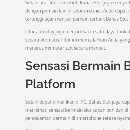
Selain fitur-fitur tersebut, Bahas Slot juga me
dengan pemain lain di seluruh dunia. Anda dapat
tertinggi agar menjadi pemain terbaik Bahas Slot.
Fitur autoplay juga menjadi salah satu daya tarik
secara otomatis. Fitur ini memudahkan Anda yang 
menerus memutar slot secara manual.
Sensasi Bermain B
Platform
Selain dapat dimainkan di PC, Bahas Slot juga d
menikmati sensasi bermain slot kapan pun dan d
pengalaman bermain di smartphone terasa nyaman