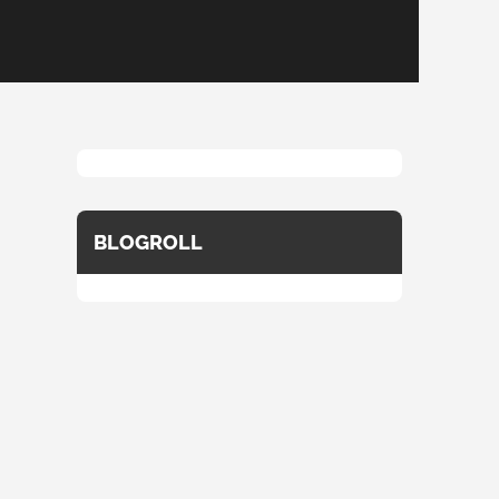
BLOGROLL