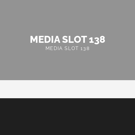
MEDIA SLOT 138
MEDIA SLOT 138