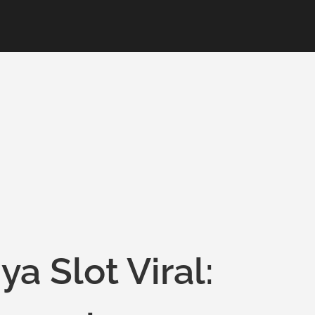
 Slot Viral: