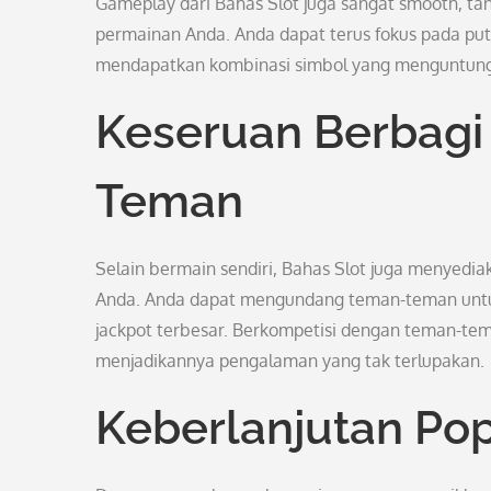
Gameplay dari Bahas Slot juga sangat smooth, t
permainan Anda. Anda dapat terus fokus pada put
mendapatkan kombinasi simbol yang menguntun
Keseruan Berbag
Teman
Selain bermain sendiri, Bahas Slot juga menyed
Anda. Anda dapat mengundang teman-teman untu
jackpot terbesar. Berkompetisi dengan teman-te
menjadikannya pengalaman yang tak terlupakan.
Keberlanjutan Pop