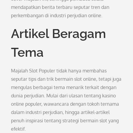
mendapatkan berita terbaru seputar tren dan
perkembangan di industri perjudian online.
Artikel Beragam
Tema
Majalah Slot Populer tidak hanya membahas
seputar tips dan trik bermain slot online, tetapi juga
mengulas berbagai tema menarik terkait dengan
dunia perjudian. Mulai dari ulasan tentang kasino
online populer, wawancara dengan tokoh ternama
dalam industri perjudian, hingga artikel-artikel
penuh inspirasi tentang strategi bermain slot yang
efektif.