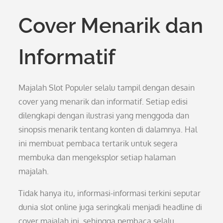
Cover Menarik dan
Informatif
Majalah Slot Populer selalu tampil dengan desain
cover yang menarik dan informatif. Setiap edisi
dilengkapi dengan ilustrasi yang menggoda dan
sinopsis menarik tentang konten di dalamnya. Hal
ini membuat pembaca tertarik untuk segera
membuka dan mengeksplor setiap halaman
majalah.
Tidak hanya itu, informasi-informasi terkini seputar
dunia slot online juga seringkali menjadi headline di
cover majalah ini, sehingga pembaca selalu