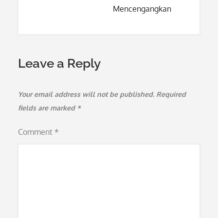
Mencengangkan
Leave a Reply
Your email address will not be published.
Required
fields are marked
*
Comment
*