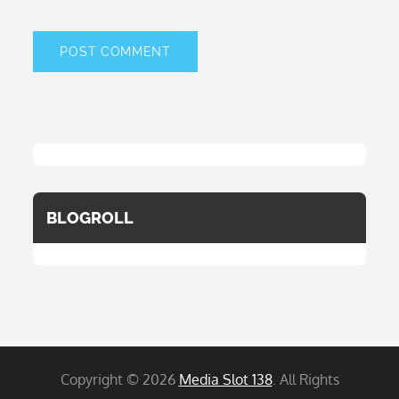
BLOGROLL
Copyright © 2026
Media Slot 138
. All Rights