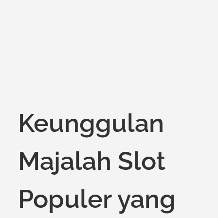
on
Keunggulan
Majalah Slot
Populer yang