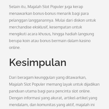
Selain itu, Majalah Slot Populer juga kerap
menawarkan bonus-bonus menarik bagi para
pelanggan langganannya. Mulai dari diskon untuk
merchandise eksklusif, kesempatan untuk
mengikuti acara khusus, hingga hadiah langsung
berupa koin atau bonus bermain dalam kasino
online.
Kesimpulan
Dari beragam keunggulan yang ditawarkan,
Majalah Slot Populer memang layak untuk dijadikan
panduan utama bagi para pencinta slot online.
Dengan informasi yang akurat, artikel-artikel yang
mendalam, dan komunitas yang aktif, majalah ini