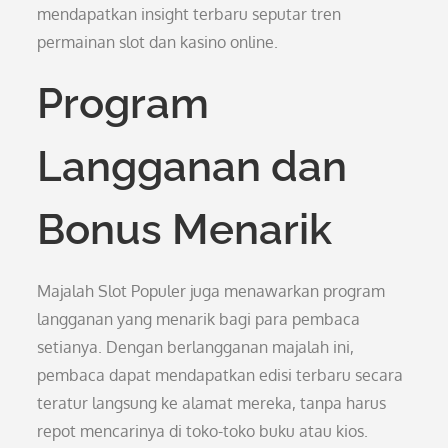
mendapatkan insight terbaru seputar tren
permainan slot dan kasino online.
Program
Langganan dan
Bonus Menarik
Majalah Slot Populer juga menawarkan program
langganan yang menarik bagi para pembaca
setianya. Dengan berlangganan majalah ini,
pembaca dapat mendapatkan edisi terbaru secara
teratur langsung ke alamat mereka, tanpa harus
repot mencarinya di toko-toko buku atau kios.