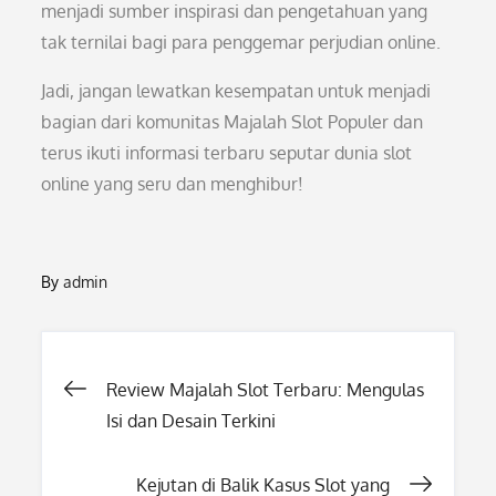
menjadi sumber inspirasi dan pengetahuan yang
tak ternilai bagi para penggemar perjudian online.
Jadi, jangan lewatkan kesempatan untuk menjadi
bagian dari komunitas Majalah Slot Populer dan
terus ikuti informasi terbaru seputar dunia slot
online yang seru dan menghibur!
By
admin
Post
Review Majalah Slot Terbaru: Mengulas
Isi dan Desain Terkini
navigation
Kejutan di Balik Kasus Slot yang