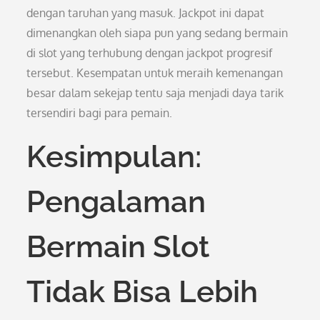
dengan taruhan yang masuk. Jackpot ini dapat
dimenangkan oleh siapa pun yang sedang bermain
di slot yang terhubung dengan jackpot progresif
tersebut. Kesempatan untuk meraih kemenangan
besar dalam sekejap tentu saja menjadi daya tarik
tersendiri bagi para pemain.
Kesimpulan:
Pengalaman
Bermain Slot
Tidak Bisa Lebih