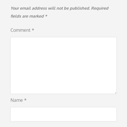
Your email address will not be published.
Required
fields are marked
*
Comment
*
Name
*