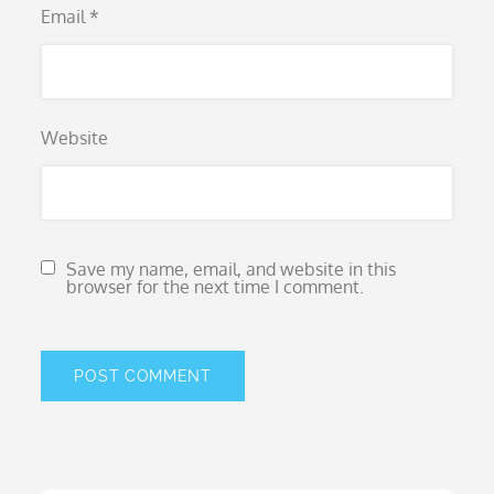
Email
*
Website
Save my name, email, and website in this
browser for the next time I comment.