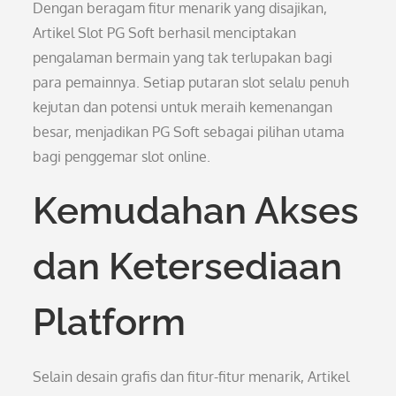
Dengan beragam fitur menarik yang disajikan,
Artikel Slot PG Soft berhasil menciptakan
pengalaman bermain yang tak terlupakan bagi
para pemainnya. Setiap putaran slot selalu penuh
kejutan dan potensi untuk meraih kemenangan
besar, menjadikan PG Soft sebagai pilihan utama
bagi penggemar slot online.
Kemudahan Akses
dan Ketersediaan
Platform
Selain desain grafis dan fitur-fitur menarik, Artikel