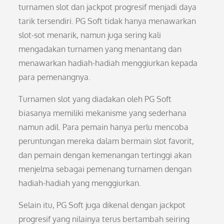
turnamen slot dan jackpot progresif menjadi daya
tarik tersendiri. PG Soft tidak hanya menawarkan
slot-sot menarik, namun juga sering kali
mengadakan turnamen yang menantang dan
menawarkan hadiah-hadiah menggiurkan kepada
para pemenangnya.
Turnamen slot yang diadakan oleh PG Soft
biasanya memiliki mekanisme yang sederhana
namun adil. Para pemain hanya perlu mencoba
peruntungan mereka dalam bermain slot favorit,
dan pemain dengan kemenangan tertinggi akan
menjelma sebagai pemenang turnamen dengan
hadiah-hadiah yang menggiurkan.
Selain itu, PG Soft juga dikenal dengan jackpot
progresif yang nilainya terus bertambah seiring