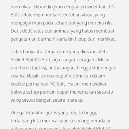
memukau. Dibandingkan dengan provider lain, PG
Soft selalu memberikan sentuhan visual yang
mengagumkan pada setiap slot yang mereka rilis.
Detil-detil halus dan animasi yang halus membuat
pengalaman bermain semakin hidup dan memikat.
Tidak hanya itu, tema-tema yang diusung oleh
Artikel Slot PG Soft juga sangat beragam. Mulai
dari tema fantasi, petualangan, hingga slot dengan
nuansa klasik, semua dapat ditemukan dalam
koleksi permainan PG Soft. Hal ini memastikan
bahwa setiap pemain dapat menemukan sesuatu
yang sesuai dengan selera mereka.
Dengan kualitas grafis yang begitu tinggi,
terkadang kita merasa seperti sedang berada di
dalam dunia yang diciptakan oleh Artikel Slot PG