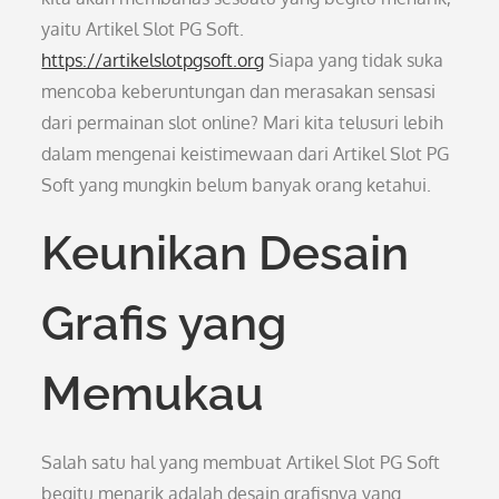
yaitu Artikel Slot PG Soft.
https://artikelslotpgsoft.org
Siapa yang tidak suka
mencoba keberuntungan dan merasakan sensasi
dari permainan slot online? Mari kita telusuri lebih
dalam mengenai keistimewaan dari Artikel Slot PG
Soft yang mungkin belum banyak orang ketahui.
Keunikan Desain
Grafis yang
Memukau
Salah satu hal yang membuat Artikel Slot PG Soft
begitu menarik adalah desain grafisnya yang