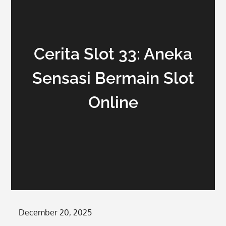
Cerita Slot 33: Aneka
Sensasi Bermain Slot
Online
Posted
December 20, 2025