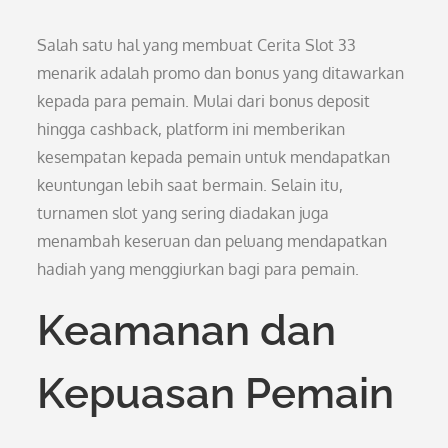
Salah satu hal yang membuat Cerita Slot 33
menarik adalah promo dan bonus yang ditawarkan
kepada para pemain. Mulai dari bonus deposit
hingga cashback, platform ini memberikan
kesempatan kepada pemain untuk mendapatkan
keuntungan lebih saat bermain. Selain itu,
turnamen slot yang sering diadakan juga
menambah keseruan dan peluang mendapatkan
hadiah yang menggiurkan bagi para pemain.
Keamanan dan
Kepuasan Pemain