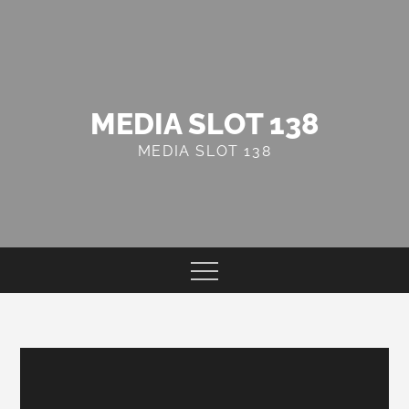
Skip
to
content
MEDIA SLOT 138
MEDIA SLOT 138