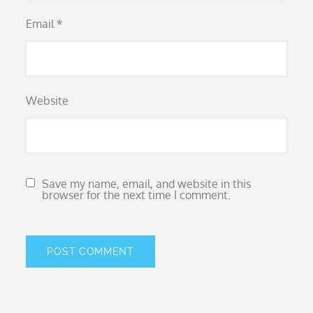
Email
*
Website
Save my name, email, and website in this
browser for the next time I comment.