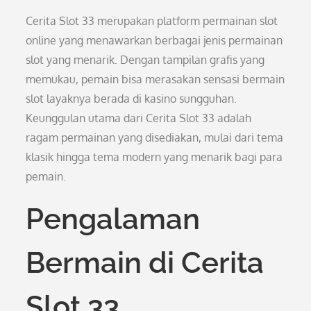
Cerita Slot 33 merupakan platform permainan slot
online yang menawarkan berbagai jenis permainan
slot yang menarik. Dengan tampilan grafis yang
memukau, pemain bisa merasakan sensasi bermain
slot layaknya berada di kasino sungguhan.
Keunggulan utama dari Cerita Slot 33 adalah
ragam permainan yang disediakan, mulai dari tema
klasik hingga tema modern yang menarik bagi para
pemain.
Pengalaman
Bermain di Cerita
Slot 33