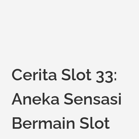
on
Cerita Slot 33:
Aneka Sensasi
Bermain Slot