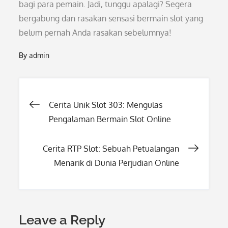
bagi para pemain. Jadi, tunggu apalagi? Segera
bergabung dan rasakan sensasi bermain slot yang
belum pernah Anda rasakan sebelumnya!
By
admin
Post
Cerita Unik Slot 303: Mengulas
Pengalaman Bermain Slot Online
navigation
Cerita RTP Slot: Sebuah Petualangan
Menarik di Dunia Perjudian Online
Leave a Reply