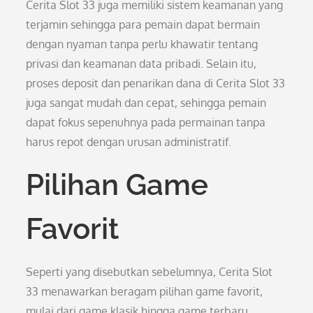
Cerita Slot 33 juga memiliki sistem keamanan yang
terjamin sehingga para pemain dapat bermain
dengan nyaman tanpa perlu khawatir tentang
privasi dan keamanan data pribadi. Selain itu,
proses deposit dan penarikan dana di Cerita Slot 33
juga sangat mudah dan cepat, sehingga pemain
dapat fokus sepenuhnya pada permainan tanpa
harus repot dengan urusan administratif.
Pilihan Game
Favorit
Seperti yang disebutkan sebelumnya, Cerita Slot
33 menawarkan beragam pilihan game favorit,
mulai dari game klasik hingga game terbaru