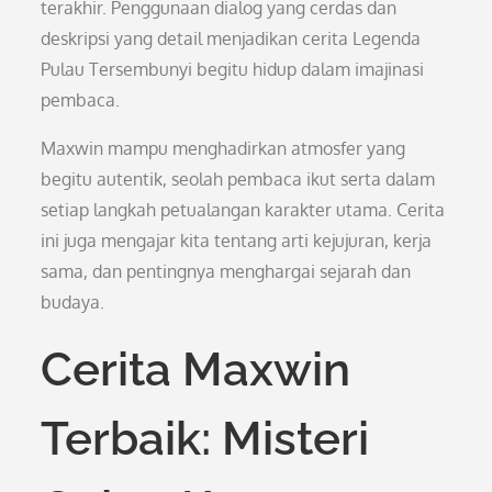
terakhir. Penggunaan dialog yang cerdas dan
deskripsi yang detail menjadikan cerita Legenda
Pulau Tersembunyi begitu hidup dalam imajinasi
pembaca.
Maxwin mampu menghadirkan atmosfer yang
begitu autentik, seolah pembaca ikut serta dalam
setiap langkah petualangan karakter utama. Cerita
ini juga mengajar kita tentang arti kejujuran, kerja
sama, dan pentingnya menghargai sejarah dan
budaya.
Cerita Maxwin
Terbaik: Misteri