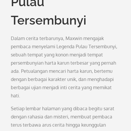
Pulau
Tersembunyi
Dalam cerita terbarunya, Maxwin mengajak
pembaca menyelami Legenda Pulau Tersembunyi,
sebuah tempat yang konon menjadi tempat
persembunyian harta karun terbesar yang pernah
ada. Petualangan mencari harta karun, bertemu
dengan berbagai karakter unik, dan menghadapi
berbagai ujian menjadi inti cerita yang memikat
hati.
Setiap lembar halaman yang dibaca begitu sarat
dengan rahasia dan misteri, membuat pembaca
terus terbawa arus cerita hingga keunggulan