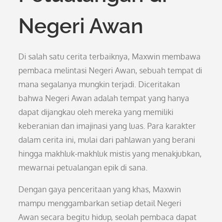
Negeri Awan
Di salah satu cerita terbaiknya, Maxwin membawa
pembaca melintasi Negeri Awan, sebuah tempat di
mana segalanya mungkin terjadi. Diceritakan
bahwa Negeri Awan adalah tempat yang hanya
dapat dijangkau oleh mereka yang memiliki
keberanian dan imajinasi yang luas. Para karakter
dalam cerita ini, mulai dari pahlawan yang berani
hingga makhluk-makhluk mistis yang menakjubkan,
mewarnai petualangan epik di sana.
Dengan gaya penceritaan yang khas, Maxwin
mampu menggambarkan setiap detail Negeri
Awan secara begitu hidup, seolah pembaca dapat