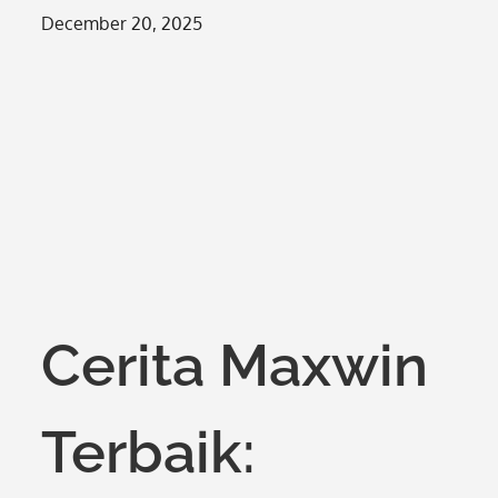
Posted
December 20, 2025
on
Cerita Maxwin
Terbaik: