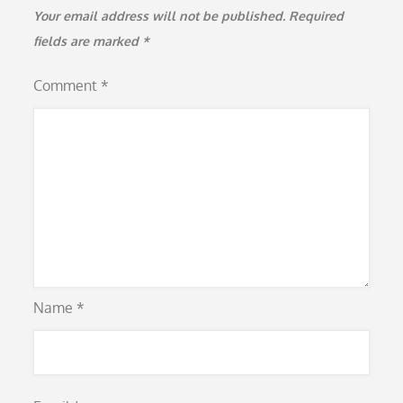
Your email address will not be published.
Required
fields are marked
*
Comment
*
Name
*