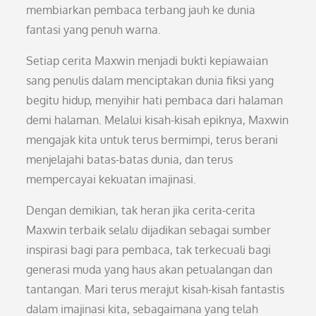
membiarkan pembaca terbang jauh ke dunia
fantasi yang penuh warna.
Setiap cerita Maxwin menjadi bukti kepiawaian
sang penulis dalam menciptakan dunia fiksi yang
begitu hidup, menyihir hati pembaca dari halaman
demi halaman. Melalui kisah-kisah epiknya, Maxwin
mengajak kita untuk terus bermimpi, terus berani
menjelajahi batas-batas dunia, dan terus
mempercayai kekuatan imajinasi.
Dengan demikian, tak heran jika cerita-cerita
Maxwin terbaik selalu dijadikan sebagai sumber
inspirasi bagi para pembaca, tak terkecuali bagi
generasi muda yang haus akan petualangan dan
tantangan. Mari terus merajut kisah-kisah fantastis
dalam imajinasi kita, sebagaimana yang telah