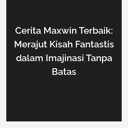
Cerita Maxwin Terbaik:
Merajut Kisah Fantastis
dalam Imajinasi Tanpa
Batas